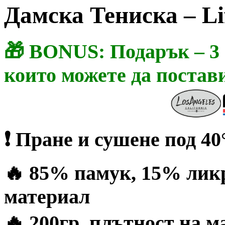
Дамска Тениска – Lif
🎁 BONUS: Подарък – 3 с
които можете да постав
❗ Пране и сушене под 40
🔥 85% памук, 15% ликр
материал
🔥 200гр. плътност на м